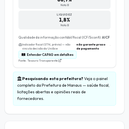
Nota B
LIQUIDEZ
1,8%
Nota B
Qualidade da informação contábil/fiscal (ICF/Siconfi):
AICF
Indicador fiscal (STN, prévia) — não
não garante prazo
.
vincula decisão da União e
de pagamento
Entender CAPAG em detalhes
Fonte: Tesouro Transparente
Pesquisando esta prefeitura?
Veja o painel
completo da
Prefeitura de Manaus
— saúde fiscal,
licitações abertas e opiniões reais de
fornecedores.