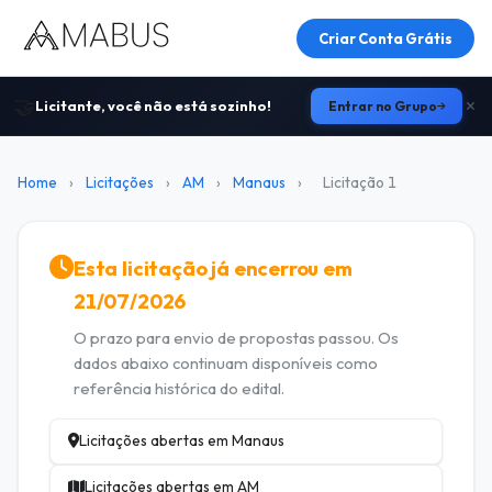
Criar Conta Grátis
🤝
Licitante, você não está sozinho!
Entrar no Grupo
Home
›
Licitações
›
AM
›
Manaus
›
Licitação 1
Esta licitação já encerrou em
21/07/2026
O prazo para envio de propostas passou. Os
dados abaixo continuam disponíveis como
referência histórica do edital.
Licitações abertas em Manaus
Licitações abertas em AM