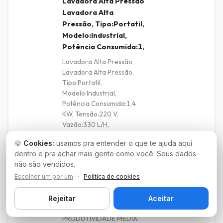
Lavadora Alta Pressão
Lavadora Alta
Pressão, Tipo:Portatil,
Modelo:Industrial,
Potência Consumida:1,
Lavadora Alta Pressão
Lavadora Alta Pressão,
Tipo:Portatil,
Modelo:Industrial,
Potência Consumida:1,4
KW, Tensão:220 V,
Vazão:330 L/H,
Pressão:1.450 BAR.,
🍪
Cookies:
usamos pra entender o que te ajuda aqui
Acessórios:Pistola,
18
2.0000
Unidad
dentro e pra achar mais gente como você. Seus dados
Mangueira, Aplicador De
não são vendidos.
Detergente E Rodi MINI
LAVADORA DE PISOS
Escolher um por um
·
Política de cookies
PROFISSIONAL 900M2/H
ECO SELECT A BATERIA
Rejeitar
Aceitar
DE LÍTIO 36 V 5,8 AH,
PRODUTIVIDADE MEDIA: