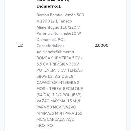
Diâmetro:1
Bomba Bomba, Vazão:500
A 1900 L/H, Tensão
Alimentação:110/220 V,
Potência Nominal:410 W,
Diâmetro:1 POL,
12
2.0000
Unidad
Características
Adicionais:Submersa
BOMBA SUBMERSA 5CV -
5,5 CV TRIFÁSICA 380V,
POTÊNCIA: 5 CV; TENSÃO:
380V; ESTÁGIOS: 18;
CAPACITOR INTERNO: 2
FIOS + TERRA; RECALQUE
(SAÍDA): 1 1/2 POL. (BSP);
VAZÃO MÁXIMA: 13 M³/H
PARA 50 MCA; VAZÃO
MÍNIMA: 5 M³/H PARA 135
MCA; CARCAÇA: AÇO
INOX; RO