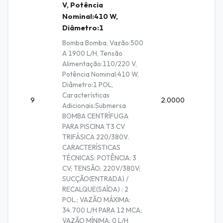
V, Potência
Nominal:410 W,
Diâmetro:1
Bomba Bomba, Vazão:500
A 1900 L/H, Tensão
Alimentação:110/220 V,
Potência Nominal:410 W,
Diâmetro:1 POL,
Características
9
2.0000
Unidad
Adicionais:Submersa
BOMBA CENTRÍFUGA
PARA PISCINA T3 CV
TRIFÁSICA 220/380V.
CARACTERÍSTICAS
TÉCNICAS: POTÊNCIA: 3
CV; TENSÃO: 220V/380V;
SUCÇÃO(ENTRADA) /
RECALQUE(SAÍDA) : 2
POL.; VAZÃO MÁXIMA:
34.700 L/H PARA 12 MCA;
VAZÃO MÍNIMA: 0 L/H