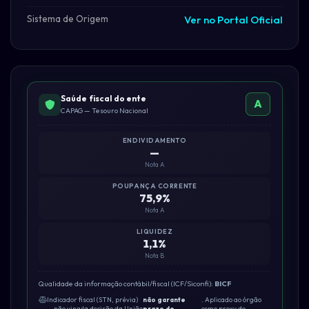
Sistema de Origem
Ver no Portal Oficial
Saúde fiscal do ente
A
CAPAG — Tesouro Nacional
ENDIVIDAMENTO
—
Nota A
POUPANÇA CORRENTE
75,9%
Nota A
LIQUIDEZ
1,1%
Nota B
Qualidade da informação contábil/fiscal (ICF/Siconfi):
BICF
Indicador fiscal (STN, prévia)
não garante
. Aplicado ao órgão
— não vincula decisão da União
prazo de
como proxy do