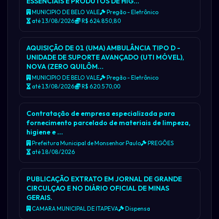
ESSENCIAIS E PRODUTOS DE HIG…
MUNICIPIO DE BELO VALE
Pregão - Eletrônico
até 13/08/2026
R$ 624.850,80
AQUISIÇÃO DE 01 (UMA) AMBULÂNCIA TIPO D -
UNIDADE DE SUPORTE AVANÇADO (UTI MÓVEL),
NOVA (ZERO QUILÔM…
MUNICIPIO DE BELO VALE
Pregão - Eletrônico
até 13/08/2026
R$ 620.570,00
Contratação de empresa especializada para
fornecimento parcelado de materiais de limpeza,
higiene e …
Prefeitura Municipal de Monsenhor Paulo
PREGÕES
até 18/08/2026
PUBLICAÇÃO EXTRATO EM JORNAL DE GRANDE
CIRCULÇAO E NO DIÁRIO OFICIAL DE MINAS
GERAIS.
CAMARA MUNICIPAL DE ITAPEVA
Dispensa