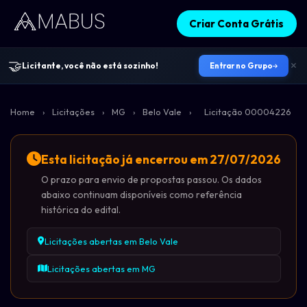
Criar Conta Grátis
🤝
Licitante, você não está sozinho!
Entrar no Grupo
Home
›
Licitações
›
MG
›
Belo Vale
›
Licitação 00004226
Esta licitação já encerrou em 27/07/2026
O prazo para envio de propostas passou. Os dados
abaixo continuam disponíveis como referência
histórica do edital.
Licitações abertas em Belo Vale
Licitações abertas em MG