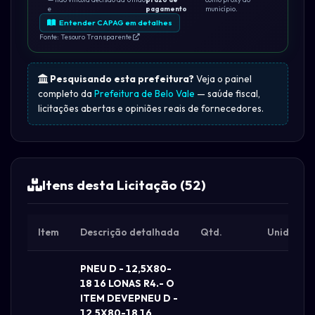
e
pagamento
município.
Entender CAPAG em detalhes
Fonte: Tesouro Transparente
Pesquisando esta prefeitura?
Veja o painel
completo da
Prefeitura de Belo Vale
— saúde fiscal,
licitações abertas e opiniões reais de fornecedores.
Itens desta Licitação (52)
Item
Descrição detalhada
Qtd.
Unid.
PNEU D - 12,5X80-
18 16 LONAS R4.- O
ITEM DEVEPNEU D -
12,5X80-18 16