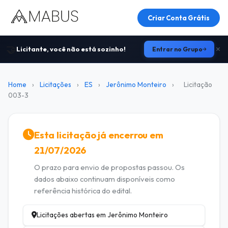
Criar Conta Grátis
🤝
Licitante, você não está sozinho!
Entrar no Grupo
Home
›
Licitações
›
ES
›
Jerônimo Monteiro
›
Licitação
003-3
Esta licitação já encerrou em
21/07/2026
O prazo para envio de propostas passou. Os
dados abaixo continuam disponíveis como
referência histórica do edital.
Licitações abertas em Jerônimo Monteiro