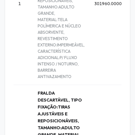
1
REPOSICIONÁVEIS,
1
301960.0000
TAMANHO:ADULTO
U
GRANDE,
MATERIAL:TELA
POLÍMERICA E NÚCLEO
ABSORVENTE,
REVESTIMENTO
EXTERNO:IMPERMEÁVEL,
CARACTERÍSTICA
ADICIONAL:P/ FLUXO
INTENSO / NOTURNO,
BARREIRA
ANTIVAZAMENTO
FRALDA
DESCARTÁVEL, TIPO
FIXAÇÃO:TIRAS
AJUSTÁVEIS E
REPOSICIONÁVEIS,
TAMANHO:ADULTO
GRANDE, MATERIAL