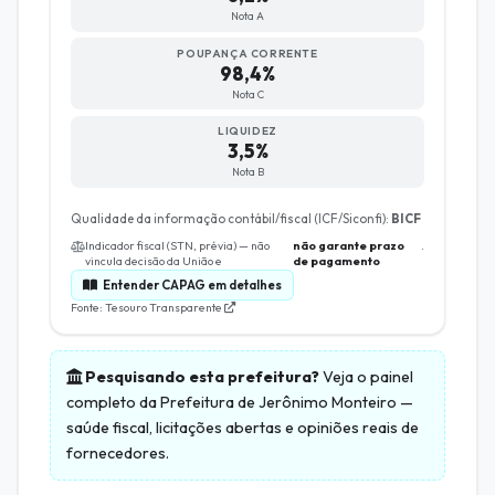
Nota A
POUPANÇA CORRENTE
98,4%
Nota C
LIQUIDEZ
3,5%
Nota B
Qualidade da informação contábil/fiscal (ICF/Siconfi):
BICF
Indicador fiscal (STN, prévia) — não
não garante prazo
.
vincula decisão da União e
de pagamento
Entender CAPAG em detalhes
Fonte: Tesouro Transparente
Pesquisando esta prefeitura?
Veja o painel
completo da
Prefeitura de Jerônimo Monteiro
—
saúde fiscal, licitações abertas e opiniões reais de
fornecedores.