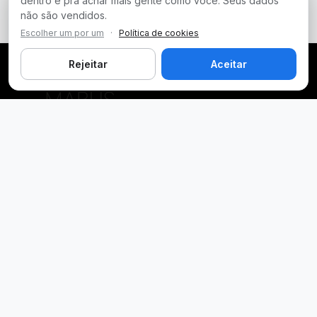
dentro e pra achar mais gente como você. Seus dados
não são vendidos.
Escolher um por um
·
Política de cookies
Rejeitar
Aceitar
Plataforma inteligente de prospecção e análise de vendas
públicas. Encontre as melhores oportunidades.
Licitações por Estado
Licitações em São Paulo
Licitações em Minas Gerais