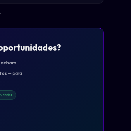
.
 oportunidades?
o acham.
tos
— para
.
nidades