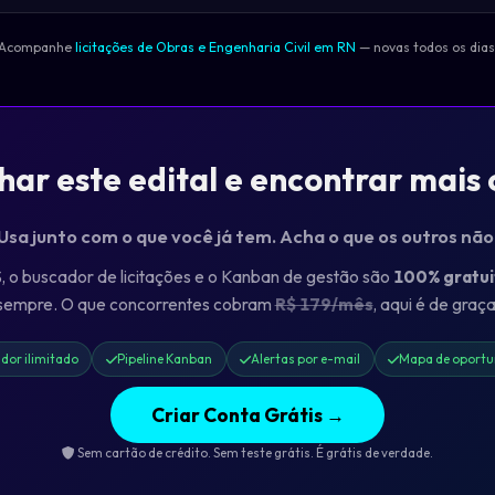
Acompanhe
licitações de Obras e Engenharia Civil em RN
— novas todos os dias
r este edital e encontrar mais
 Usa junto com o que você já tem. Acha o que os outros nã
o buscador de licitações e o Kanban de gestão são
100% gratui
sempre. O que concorrentes cobram
R$ 179/mês
, aqui é de graça
dor ilimitado
Pipeline Kanban
Alertas por e-mail
Mapa de oportu
Criar Conta Grátis →
Sem cartão de crédito. Sem teste grátis. É grátis de verdade.