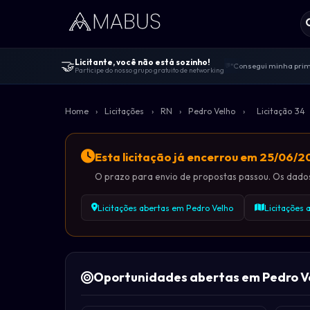
🤝
Licitante, você não está sozinho!
"Consegui minha prime
💬
Participe do nosso grupo gratuito de networking
Centenas de licitante
🤝
"Melhor comunidade de 
🚀
Home
›
Licitações
›
RN
›
Pedro Velho
›
Licitação 34
100% gratuito — sem v
🔓
Dicas de editais, viv
📋
Esta licitação já encerrou em 25/06/
O prazo para envio de propostas passou. Os dados 
Licitações abertas em Pedro Velho
Licitações
Oportunidades abertas em Pedro V