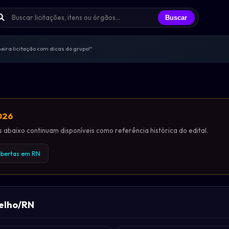
Buscar
ira licitação com dicas do grupo!"
s trocando experiências todos os dias
licitantes que já participei"
endas, sem spam, só networking real
ências e oportunidades compartilhadas
2026
abaixo continuam disponíveis como referência histórica do edital.
 abertas em RN
elho/RN