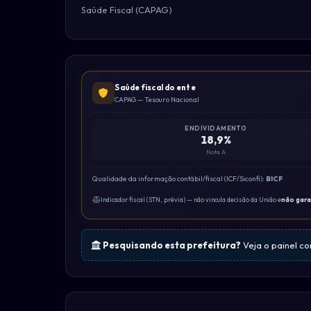
Saúde Fiscal (CAPAG)
Saúde fiscal do ente
CAPAG — Tesouro Nacional
ENDIVIDAMENTO
18,9%
Nota A
Qualidade da informação contábil/fiscal (ICF/Siconfi):
BICF
Indicador fiscal (STN, prévia) — não vincula decisão da União e
não gar
Pesquisando esta prefeitura?
Veja o painel c