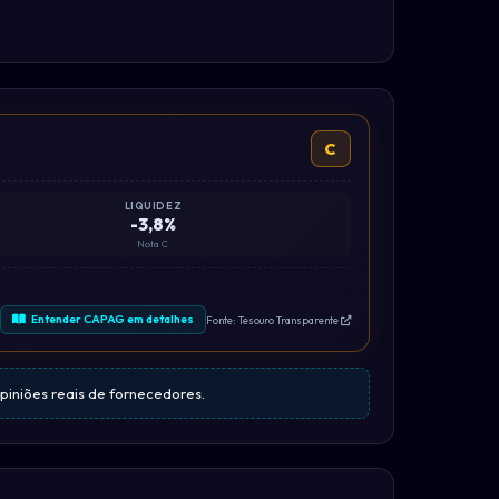
C
LIQUIDEZ
-3,8%
Nota C
Entender CAPAG em detalhes
Fonte: Tesouro Transparente
opiniões reais de fornecedores.