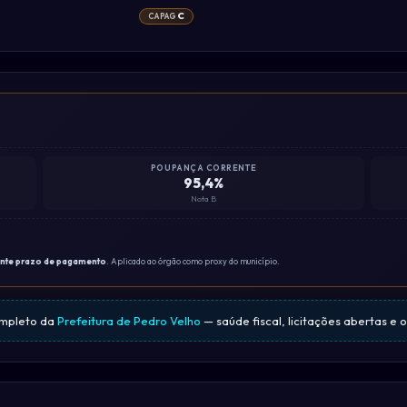
C
CAPAG
POUPANÇA CORRENTE
95,4%
Nota B
ante prazo de pagamento
. Aplicado ao órgão como proxy do município.
ompleto da
Prefeitura de Pedro Velho
— saúde fiscal, licitações abertas e 