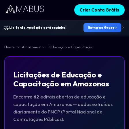
Criar Conta Grátis
🤝
Licitante, você não está sozinho!
Entrar no Grupo
Home
›
Amazonas
›
Educação e Capacitação
Licitações de Educação e
Capacitação em Amazonas
Encontre
62
editais abertos de educação e
capacitação em Amazonas — dados extraídos
diariamente do PNCP (Portal Nacional de
Contratações Públicas).