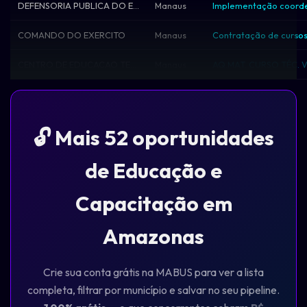
DEFENSORIA PUBLICA DO ESTADO DO AMAZONAS
Manaus
COMANDO DO EXERCITO
Manaus
CENTRO DE EDUCACAO TECNOLOGICA DO AMAZON
Manaus
AQ.MAT. CURSO TÉC. V
🔓 Mais 52 oportunidades
de Educação e
Capacitação em
Amazonas
Crie sua conta grátis na MABUS para ver a lista
completa, filtrar por município e salvar no seu pipeline.