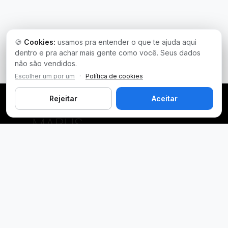
🍪
Cookies:
usamos pra entender o que te ajuda aqui
dentro e pra achar mais gente como você. Seus dados
não são vendidos.
Escolher um por um
·
Política de cookies
Rejeitar
Aceitar
Plataforma inteligente de prospecção e análise de vendas
públicas. Encontre as melhores oportunidades.