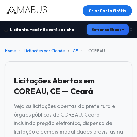
Criar Conta Grátis
🤝
Licitante, você não está sozinho!
Entrar no Grupo
Home
›
Licitações por Cidade
›
CE
›
COREAU
Licitações Abertas em
COREAU, CE — Ceará
Veja as licitações abertas da prefeitura e
órgãos públicos de COREAU, Ceará —
incluindo pregão eletrônico, dispensa de
licitação e demais modalidades previstas na