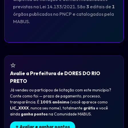
previstas na Lei 14.133/2021. São
3
editais de
1
órgãos publicados no PNCP e catalogados pela
MABUS.
⭐
Avalie a Prefeitura de DORES DO RIO
PRETO
Já vendeu ou participou de licitação com este município?
Conte como foi — prazo de pagamento, processo,
transparência. É
100% anônimo
(você aparece como
LIC_XXXX
, nunca seu nome), totalmente
grátis
e você
ainda
ganha pontos
na Comunidade MABUS.
⭐ Avaliar e ganhar pontos