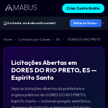
Criar Conta Grátis
🤝
Licitante, você não está sozinho!
Entrar no Grupo
Home
›
Licitações por Cidade
›
ES
›
DORES DO RIO PRETO
Licitações Abertas em
DORES DO RIO PRETO, ES —
Espírito Santo
Veja as licitações abertas da prefeitura e
órgãos públicos de DORES DO RIO PRETO,
Espírito Santo — incluindo pregão eletrônico,
dispensa de licitação e demais modalidades