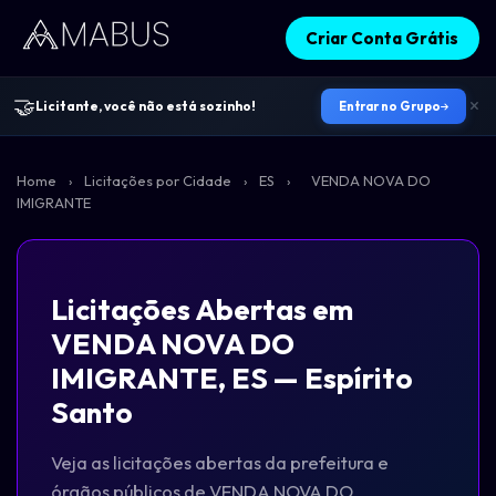
Criar Conta Grátis
🤝
Licitante, você não está sozinho!
Entrar no Grupo
Home
›
Licitações por Cidade
›
ES
›
VENDA NOVA DO
IMIGRANTE
Licitações Abertas em
VENDA NOVA DO
IMIGRANTE, ES — Espírito
Santo
Veja as licitações abertas da prefeitura e
órgãos públicos de VENDA NOVA DO