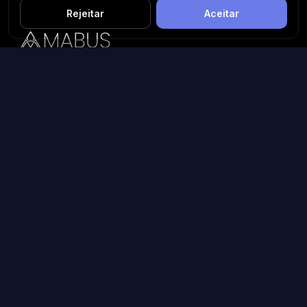
Rejeitar
Aceitar
Plataforma inteligente de prospecção e análise de vendas
públicas. Encontre as melhores oportunidades.
Licitações por Estado
Licitações em São Paulo
Licitações em Minas Gerais
Licitações no Rio de Janeiro
Licitações no Paraná