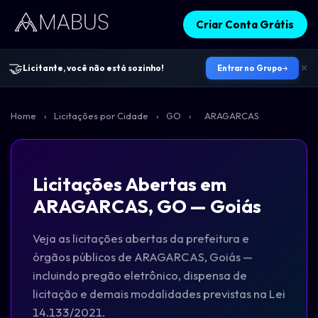
Criar Conta Grátis
🤝
Licitante, você não está sozinho!
Entrar no Grupo
Home
›
Licitações por Cidade
›
GO
›
ARAGARCAS
Licitações Abertas em
ARAGARCAS, GO — Goiás
Veja as licitações abertas da prefeitura e
órgãos públicos de ARAGARCAS, Goiás —
incluindo pregão eletrônico, dispensa de
licitação e demais modalidades previstas na Lei
14.133/2021.