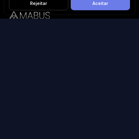
Rejeitar
Aceitar
Plataforma inteligente de prospecção e análise de vendas
públicas. Encontre as melhores oportunidades.
Licitações por Estado
Licitações em São Paulo
Licitações em Minas Gerais
Licitações no Rio de Janeiro
Licitações no Paraná
Licitações no Rio Grande do Sul