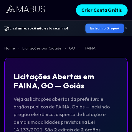
Criar Conta Grátis
🤝
Licitante, você não está sozinho!
Entrar no Grupo
Home
›
Licitações por Cidade
›
GO
›
FAINA
Licitações Abertas em
FAINA, GO — Goiás
Veja as licitações abertas da prefeitura e
órgãos públicos de FAINA, Goiás — incluindo
pregão eletrônico, dispensa de licitação e
demais modalidades previstas na Lei
14.133/2021. São
2
editais de
2
órgãos