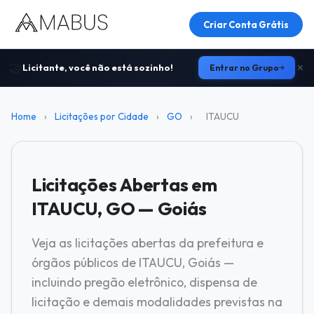
Criar Conta Grátis
🤝
Licitante, você não está sozinho!
Entrar no Grupo
Home
›
Licitações por Cidade
›
GO
›
ITAUCU
Licitações Abertas em
ITAUCU, GO — Goiás
Veja as licitações abertas da prefeitura e
órgãos públicos de ITAUCU, Goiás —
incluindo pregão eletrônico, dispensa de
licitação e demais modalidades previstas na