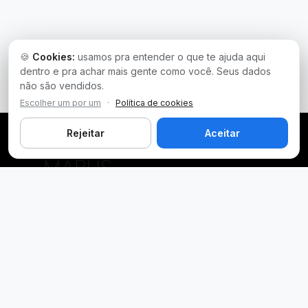
🍪
Cookies:
usamos pra entender o que te ajuda aqui
dentro e pra achar mais gente como você. Seus dados
não são vendidos.
Escolher um por um
·
Política de cookies
Rejeitar
Aceitar
Plataforma inteligente de prospecção e análise de vendas
públicas. Encontre as melhores oportunidades.