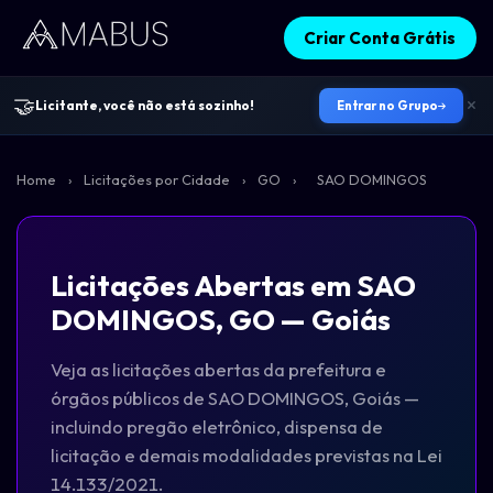
Criar Conta Grátis
🤝
Licitante, você não está sozinho!
Entrar no Grupo
Home
›
Licitações por Cidade
›
GO
›
SAO DOMINGOS
Licitações Abertas em SAO
DOMINGOS, GO — Goiás
Veja as licitações abertas da prefeitura e
órgãos públicos de SAO DOMINGOS, Goiás —
incluindo pregão eletrônico, dispensa de
licitação e demais modalidades previstas na Lei
14.133/2021.