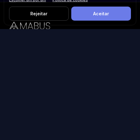
Rejeitar
Aceitar
Plataforma inteligente de prospecção e análise de vendas
públicas. Encontre as melhores oportunidades.
Licitações por Estado
Licitações em São Paulo
Licitações em Minas Gerais
Licitações no Rio de Janeiro
Licitações no Paraná