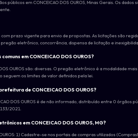
rgãos públicos em CONCEICAO DOS OUROS, Minas Gerais. Os dados sã
ente.
com prazo vigente para envio de propostas. As licitações são regida
regão eletrônico, concorrência, dispensa de licitação e inexigibilidad
 mais comuns em CONCEICAO DOS OUROS?
 OUROS são: diversas. O pregão eletrônico é a modalidade mais ut
 seguem os limites de valor definidos pela lei.
 da prefeitura de CONCEICAO DOS OUROS?
CAO DOS OUROS é de não informado, distribuído entre 0 órgãos públi
4.133/2021.
s eletrônicos em CONCEICAO DOS OUROS, MG?
UROS: 1) Cadastre-se nos portais de compras utilizados (ComprasNe