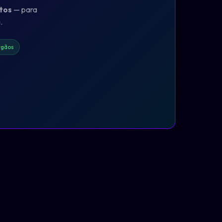
tos
— para
.
rgãos