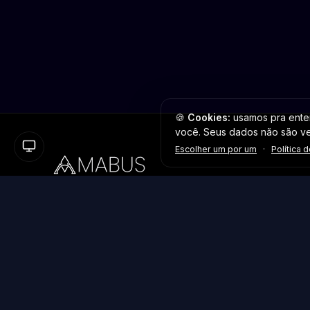
🍪
Cookies:
usamos pra enten
você. Seus dados não são v
Escolher um por um
·
Política 
Plataforma inteligente de prospecção e análise de
vendas públicas. Encontre as melhores oportunidades.