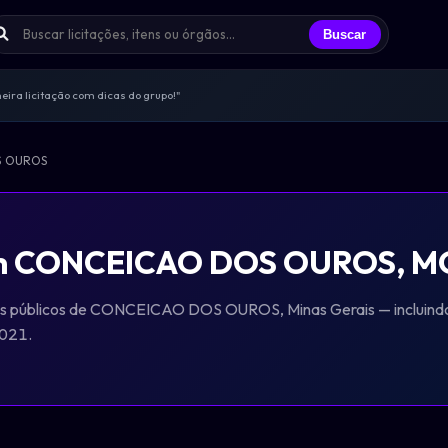
Buscar
ira licitação com dicas do grupo!"
s trocando experiências todos os dias
licitantes que já participei"
S OUROS
endas, sem spam, só networking real
ências e oportunidades compartilhadas
em CONCEICAO DOS OUROS, MG
gãos públicos de CONCEICAO DOS OUROS, Minas Gerais — incluindo 
2021.