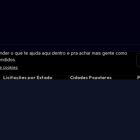
der o que te ajuda aqui dentro e pra achar mais gente como
endidos.
de cookies
Licitações por Estado
Cidades Populares
P
Licitações em São Paulo
Licitações em São Paulo

Licitações em Minas Gerais
Licitações no Rio de Janeiro
c
Licitações no Rio de Janeiro
Licitações em Brasília

Licitações no Paraná
Licitações em Belo
P
Horizonte
Licitações no Rio Grande do
P