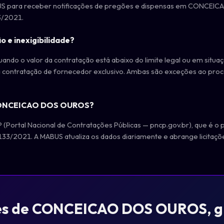
MABUS para receber notificações de pregões e dispensas em CONCEIC
3/2021.
o e inexigibilidade?
ando o valor da contratação está abaixo do limite legal ou em situaçõ
 contratação de fornecedor exclusivo. Ambas são exceções ao proce
e CONCEICAO DOS OUROS?
Portal Nacional de Contratações Públicas — pncp.gov.br), que é o p
133/2021. A MABUS atualiza os dados diariamente e abrange licitaçõ
ões de CONCEICAO DOS OUROS, gr