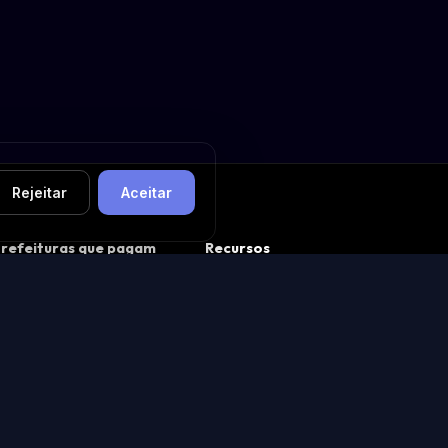
Rejeitar
Aceitar
refeituras que pagam
Recursos
bem
Buscador de Licitações
 O que é CAPAG (guia
💬 Comunidade MABUS
ompleto)
Feed de avaliações
 Ranking nacional CAPAG
🧩 App Store · ver apps
ainel de prefeituras
Construir um app
refeituras de São Paulo