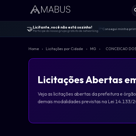
🤝
Licitante, você não está sozinho!
"Consegui minha prime
💬
Participe do nosso grupo gratuito de networking
Centenas de licitante
🤝
"Melhor comunidade de 
🚀
Home
›
Licitações por Cidade
›
MG
›
CONCEICAO DO
100% gratuito — sem v
🔓
Dicas de editais, viv
📋
Licitações Abertas 
Veja as licitações abertas da prefeitura e ór
demais modalidades previstas na Lei 14.133/