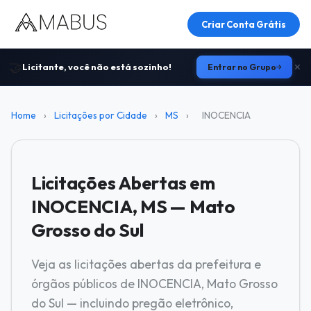
Criar Conta Grátis
🤝
Licitante, você não está sozinho!
Entrar no Grupo
Home
›
Licitações por Cidade
›
MS
›
INOCENCIA
Licitações Abertas em
INOCENCIA, MS — Mato
Grosso do Sul
Veja as licitações abertas da prefeitura e
órgãos públicos de INOCENCIA, Mato Grosso
do Sul — incluindo pregão eletrônico,