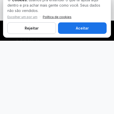
dentro e pra achar mais gente como você. Seus dados
não são vendidos.
Escolher um por um
·
Política de cookies
Rejeitar
Aceitar
Plataforma inteligente de prospecção e análise de vendas
públicas. Encontre as melhores oportunidades.
Licitações por Estado
Licitações em São Paulo