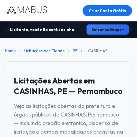
Criar Conta Grátis
🤝
Licitante, você não está sozinho!
Entrar no Grupo
Home
›
Licitações por Cidade
›
PE
›
CASINHAS
Licitações Abertas em
CASINHAS, PE — Pernambuco
Veja as licitações abertas da prefeitura e
órgãos públicos de CASINHAS, Pernambuco
— incluindo pregão eletrônico, dispensa de
licitação e demais modalidades previstas na