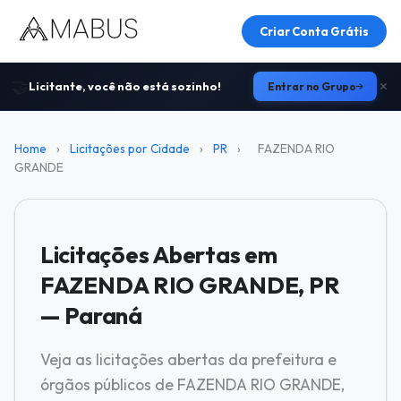
Criar Conta Grátis
🤝
Licitante, você não está sozinho!
Entrar no Grupo
Home
›
Licitações por Cidade
›
PR
›
FAZENDA RIO
GRANDE
Licitações Abertas em
FAZENDA RIO GRANDE, PR
— Paraná
Veja as licitações abertas da prefeitura e
órgãos públicos de FAZENDA RIO GRANDE,