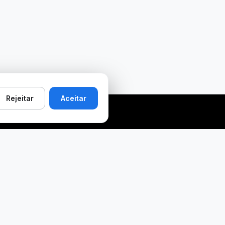
Rejeitar
Aceitar
Prefeituras que
Recursos
pagam bem
Buscador de Licitações
 O que é CAPAG (guia
💬 Comunidade MABUS
completo)
Feed de avaliações
 Ranking nacional
🧩 App Store · ver apps
CAPAG