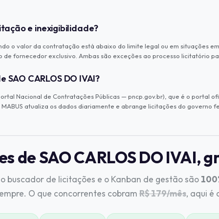
itação e inexigibilidade?
do o valor da contratação está abaixo do limite legal ou em situações eme
 de fornecedor exclusivo. Ambas são exceções ao processo licitatório p
 de SAO CARLOS DO IVAI?
tal Nacional de Contratações Públicas — pncp.gov.br), que é o portal ofi
MABUS atualiza os dados diariamente e abrange licitações do governo fed
ões de SAO CARLOS DO IVAI, gr
o buscador de licitações e o Kanban de gestão são
100%
sempre. O que concorrentes cobram
R$ 179/mês
, aqui é