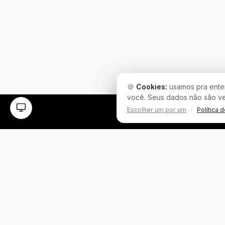
🍪
Cookies:
usamos pra enten
você. Seus dados não são v
Escolher um por um
·
Política 
Plataforma inteligente de prospecção e análise de
vendas públicas. Encontre as melhores
oportunidades.