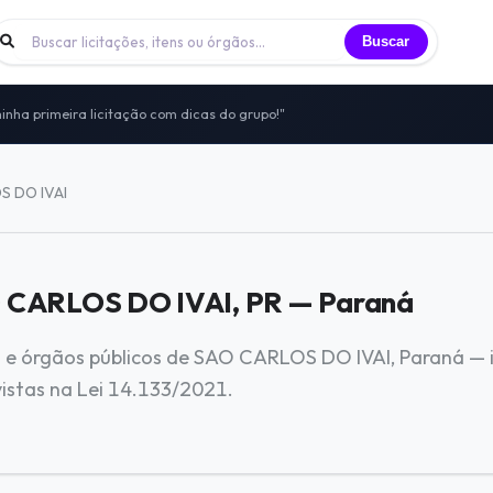
Buscar
inha primeira licitação com dicas do grupo!"
 licitantes trocando experiências todos os dias
nidade de licitantes que já participei"
to — sem vendas, sem spam, só networking real
S DO IVAI
itais, vivências e oportunidades compartilhadas
O CARLOS DO IVAI, PR — Paraná
ra e órgãos públicos de SAO CARLOS DO IVAI, Paraná — i
vistas na Lei 14.133/2021.