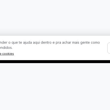
der o que te ajuda aqui dentro e pra achar mais gente como
endidos.
de cookies
Licitações por Estado
Cidades Populares
Licitações em São Paulo
Licitações em São Paulo

Licitações em Minas
Licitações no Rio de
Gerais
Janeiro

Licitações no Rio de
Licitações em Brasília