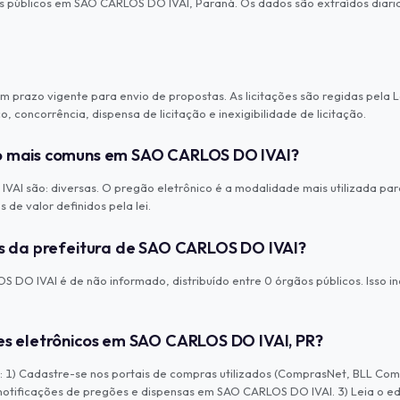
os públicos em SAO CARLOS DO IVAI, Paraná. Os dados são extraídos diar
 prazo vigente para envio de propostas. As licitações são regidas pela L
 concorrência, dispensa de licitação e inexigibilidade de licitação.
ão mais comuns em SAO CARLOS DO IVAI?
I são: diversas. O pregão eletrônico é a modalidade mais utilizada para
de valor definidos pela lei.
ões da prefeitura de SAO CARLOS DO IVAI?
DO IVAI é de não informado, distribuído entre 0 órgãos públicos. Isso inc
ões eletrônicos em SAO CARLOS DO IVAI, PR?
 1) Cadastre-se nos portais de compras utilizados (ComprasNet, BLL Compr
 notificações de pregões e dispensas em SAO CARLOS DO IVAI. 3) Leia o e