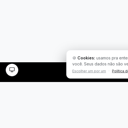
🍪
Cookies:
usamos pra enten
você. Seus dados não são v
Escolher um por um
·
Política 
Plataforma inteligente de prospecção e análise de
vendas públicas. Encontre as melhores
oportunidades.