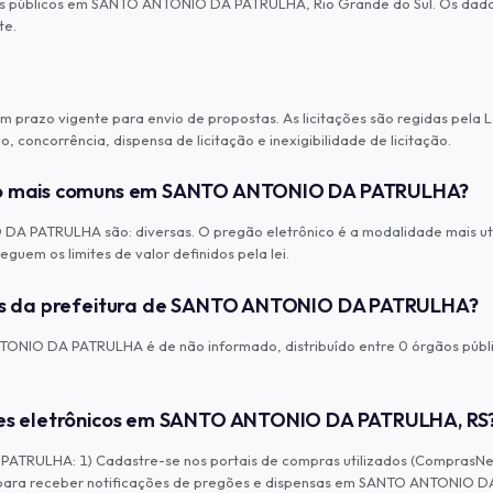
os públicos em SANTO ANTONIO DA PATRULHA, Rio Grande do Sul. Os dados
te.
 prazo vigente para envio de propostas. As licitações são regidas pela L
 concorrência, dispensa de licitação e inexigibilidade de licitação.
ção mais comuns em SANTO ANTONIO DA PATRULHA?
 PATRULHA são: diversas. O pregão eletrônico é a modalidade mais util
guem os limites de valor definidos pela lei.
ções da prefeitura de SANTO ANTONIO DA PATRULHA?
NIO DA PATRULHA é de não informado, distribuído entre 0 órgãos públicos.
gões eletrônicos em SANTO ANTONIO DA PATRULHA, RS
ATRULHA: 1) Cadastre-se nos portais de compras utilizados (ComprasNet,
US para receber notificações de pregões e dispensas em SANTO ANTONIO D