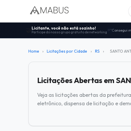
Licitante, você não está sozinho!
🤝
"Consegui m
💬
Participe do nosso grupo gratuito de networking
Centenas de
🤝
"Melhor comu
🚀
100% gratui
🔓
Home
›
Licitações por Cidade
›
RS
›
SANTO ANT
Dicas de ed
📋
Licitações Abertas em S
Veja as licitações abertas da prefeit
eletrônico, dispensa de licitação e de