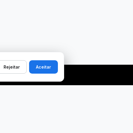
Rejeitar
Aceitar
Prefeituras que
Recursos
pagam bem
Buscador de Licitações
 O que é CAPAG (guia
💬 Comunidade MABUS
completo)
Feed de avaliações
 Ranking nacional