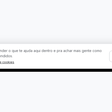
der o que te ajuda aqui dentro e pra achar mais gente como
endidos.
de cookies
Licitações por Estado
Cidades Populares
Licitações em São Paulo
Licitações em São Paulo

Licitações em Minas
Licitações no Rio de
Gerais
Janeiro
