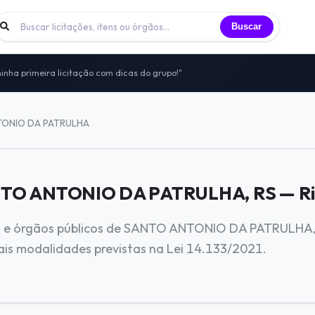
Buscar
inha primeira licitação com dicas do grupo!"
 licitantes trocando experiências todos os dias
nidade de licitantes que já participei"
to — sem vendas, sem spam, só networking real
ONIO DA PATRULHA
itais, vivências e oportunidades compartilhadas
ANTO ANTONIO DA PATRULHA, RS — Rio
ura e órgãos públicos de SANTO ANTONIO DA PATRULHA, 
mais modalidades previstas na Lei 14.133/2021.