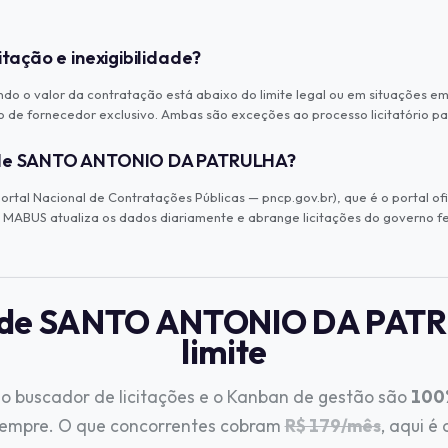
itação e inexigibilidade?
do o valor da contratação está abaixo do limite legal ou em situações eme
 de fornecedor exclusivo. Ambas são exceções ao processo licitatório p
es de SANTO ANTONIO DA PATRULHA?
tal Nacional de Contratações Públicas — pncp.gov.br), que é o portal ofi
MABUS atualiza os dados diariamente e abrange licitações do governo fed
es de SANTO ANTONIO DA PATR
limite
o buscador de licitações e o Kanban de gestão são
100%
sempre. O que concorrentes cobram
R$ 179/mês
, aqui é