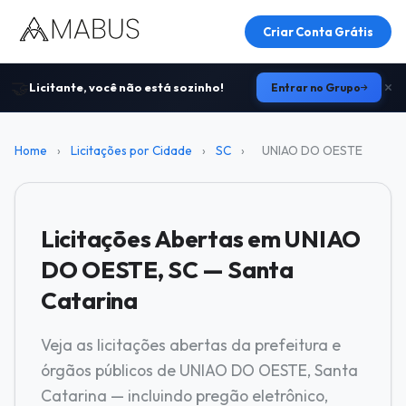
Criar Conta Grátis
🤝
Licitante, você não está sozinho!
Entrar no Grupo
Home
›
Licitações por Cidade
›
SC
›
UNIAO DO OESTE
Licitações Abertas em UNIAO
DO OESTE, SC — Santa
Catarina
Veja as licitações abertas da prefeitura e
órgãos públicos de UNIAO DO OESTE, Santa
Catarina — incluindo pregão eletrônico,