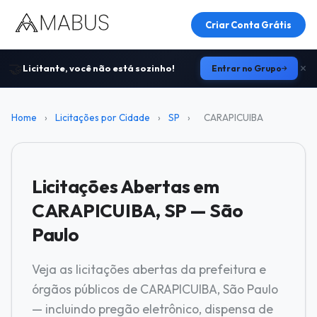
Criar Conta Grátis
🤝
Licitante, você não está sozinho!
Entrar no Grupo
Home
›
Licitações por Cidade
›
SP
›
CARAPICUIBA
Licitações Abertas em
CARAPICUIBA, SP — São
Paulo
Veja as licitações abertas da prefeitura e
órgãos públicos de CARAPICUIBA, São Paulo
— incluindo pregão eletrônico, dispensa de