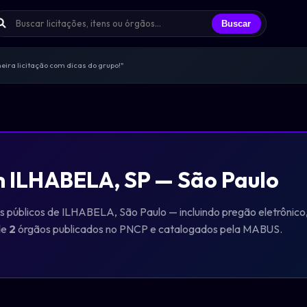
Buscar
ira licitação com dicas do grupo!"
s trocando experiências todos os dias
licitantes que já participei"
endas, sem spam, só networking real
ências e oportunidades compartilhadas
m ILHABELA, SP — São Paulo
ãos públicos de ILHABELA, São Paulo — incluindo pregão eletrônico
de
2
órgãos publicados no PNCP e catalogados pela MABUS.