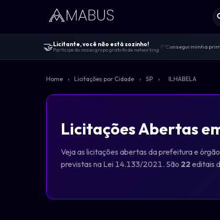
🤝
Licitante, você não está sozinho!
"Consegui minha prime
💬
Participe do nosso grupo gratuito de networking
Centenas de licitante
🤝
"Melhor comunidade de 
🚀
Home
›
Licitações por Cidade
›
SP
›
ILHABELA
100% gratuito — sem v
🔓
Dicas de editais, viv
📋
Licitações Abertas e
Veja as licitações abertas da prefeitura e órg
previstas na Lei 14.133/2021. São
22
editais 