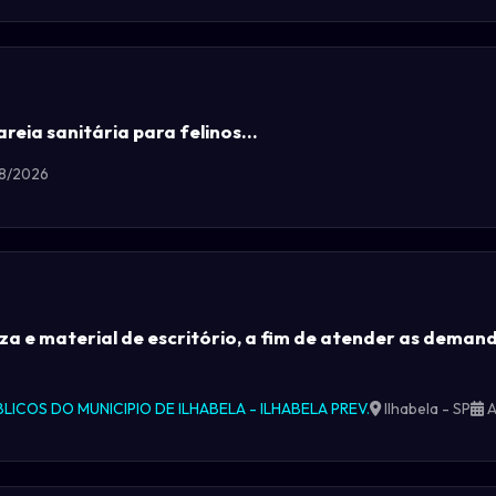
reia sanitária para felinos...
08/2026
za e material de escritório, a fim de atender as demand
LICOS DO MUNICIPIO DE ILHABELA - ILHABELA PREV.
Ilhabela - SP
A