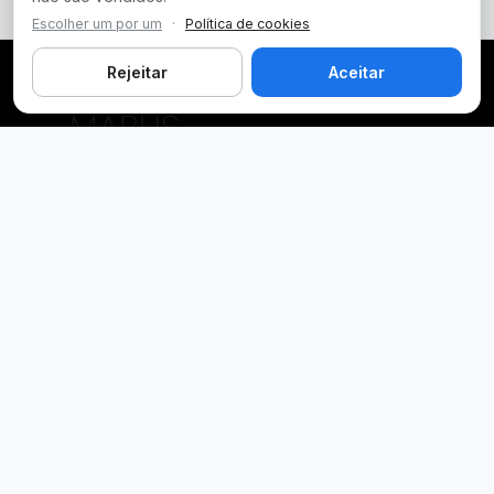
Escolher um por um
·
Política de cookies
Rejeitar
Aceitar
Plataforma inteligente de prospecção e análise de vendas
públicas. Encontre as melhores oportunidades.
Licitações por Estado
Licitações em São Paulo
Licitações em Minas Gerais