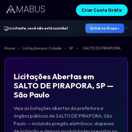
Criar Conta Grátis
🤝
Licitante, você não está sozinho!
Entrar no Grupo
Home
›
Licitações por Cidade
›
SP
›
SALTO DE PIRAPORA
Licitações Abertas em
SALTO DE PIRAPORA, SP —
São Paulo
Veja as licitações abertas da prefeitura e
órgãos públicos de SALTO DE PIRAPORA, São
Paulo — incluindo pregão eletrônico, dispensa
de licitação e demais modalidades previstas na