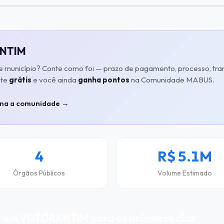
ANTIM
te município? Conte como foi — prazo de pagamento, processo, tra
nte
grátis
e você ainda
ganha pontos
na Comunidade MABUS.
na a comunidade →
4
R$ 5.1M
Órgãos Públicos
Volume Estimado
s em VOTORANTIM para os próximos dias