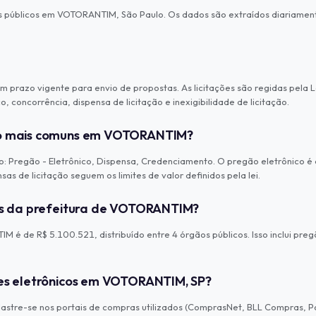
s públicos em VOTORANTIM, São Paulo. Os dados são extraídos diariament
 prazo vigente para envio de propostas. As licitações são regidas pela L
 concorrência, dispensa de licitação e inexigibilidade de licitação.
ção mais comuns em VOTORANTIM?
Pregão - Eletrônico, Dispensa, Credenciamento. O pregão eletrônico é a
s de licitação seguem os limites de valor definidos pela lei.
ões da prefeitura de VOTORANTIM?
é de R$ 5.100.521, distribuído entre 4 órgãos públicos. Isso inclui pregõ
ões eletrônicos em VOTORANTIM, SP?
stre-se nos portais de compras utilizados (ComprasNet, BLL Compras, Porta