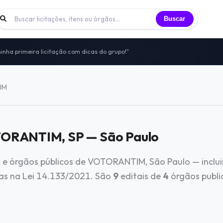
Buscar
inha primeira licitação com dicas do grupo!"
 licitantes trocando experiências todos os dias
nidade de licitantes que já participei"
to — sem vendas, sem spam, só networking real
IM
itais, vivências e oportunidades compartilhadas
TORANTIM, SP — São Paulo
ra e órgãos públicos de VOTORANTIM, São Paulo — inclu
tas na Lei 14.133/2021. São
9
editais de
4
órgãos publi