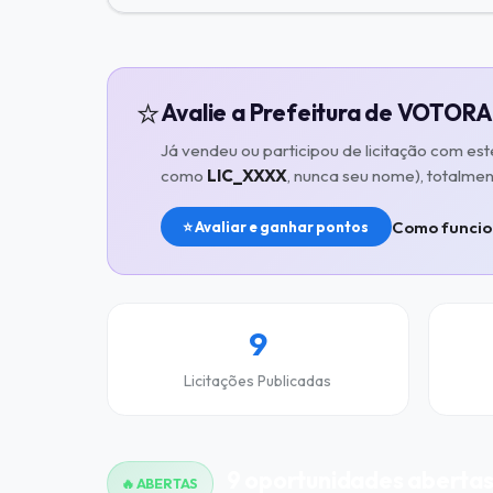
⭐
Avalie a Prefeitura de VOTOR
Já vendeu ou participou de licitação com es
como
LIC_XXXX
, nunca seu nome), totalme
Como funcio
⭐ Avaliar e ganhar pontos
9
Licitações Publicadas
9 oportunidades aberta
🔥 ABERTAS