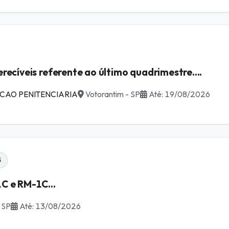
recíveis referente ao último quadrimestre....
CAO PENITENCIARIA
Votorantim - SP
Até: 19/08/2026
5
C e RM-1C...
 SP
Até: 13/08/2026