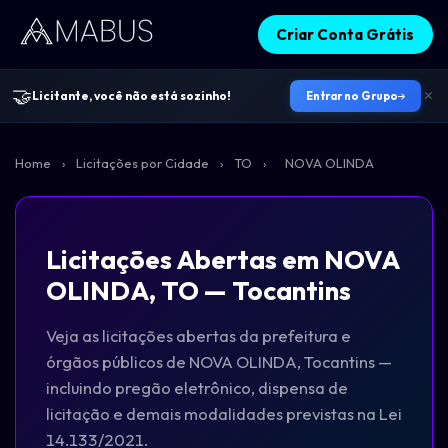
Criar Conta Grátis
🤝
Licitante, você não está sozinho!
Entrar no Grupo
Home
›
Licitações por Cidade
›
TO
›
NOVA OLINDA
Licitações Abertas em NOVA
OLINDA, TO — Tocantins
Veja as licitações abertas da prefeitura e
órgãos públicos de NOVA OLINDA, Tocantins —
incluindo pregão eletrônico, dispensa de
licitação e demais modalidades previstas na Lei
14.133/2021.