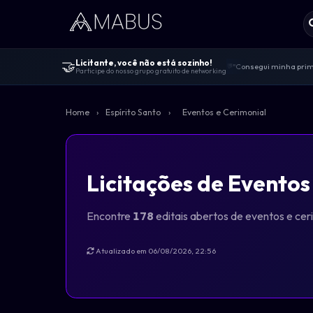
🤝
Licitante, você não está sozinho!
"Consegui minha prime
💬
Participe do nosso grupo gratuito de networking
Centenas de licitante
🤝
"Melhor comunidade de 
🚀
Home
›
Espírito Santo
›
Eventos e Cerimonial
100% gratuito — sem v
🔓
Dicas de editais, viv
📋
Licitações de Eventos
Encontre
178
editais abertos de eventos e cer
Atualizado em 06/08/2026, 22:56