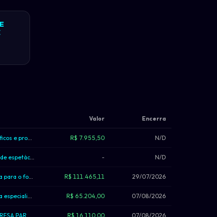
E
E
Valor
Encerra
Contratação de serviços de confecção de materiais gráficos e promocionais para a...
R$ 7.955,50
N/D
Contratação de empresa especializada para realização de espetáculo pirotécnico d...
-
N/D
[Portal de Compras Públicas] - Contratação de empresa para o fornecimento de lan...
R$ 111.465,11
29/07/2026
[Portal de Compras Públicas] - Contratação de empresa especializada na confecção...
R$ 65.204,00
07/08/2026
[Portal de Compras Públicas] - CONTRATACAO DE EMPRESA PARA O FORNECIMENTO DE AGU...
R$ 16.110,00
07/08/2026