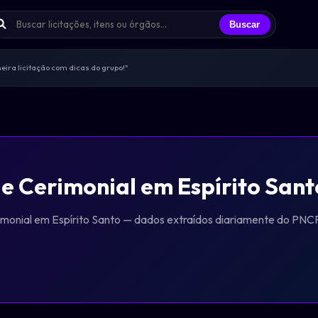
Buscar
ira licitação com dicas do grupo!"
s trocando experiências todos os dias
licitantes que já participei"
endas, sem spam, só networking real
ências e oportunidades compartilhadas
 e Cerimonial em Espírito Sant
imonial em Espírito Santo — dados extraídos diariamente do PNCP