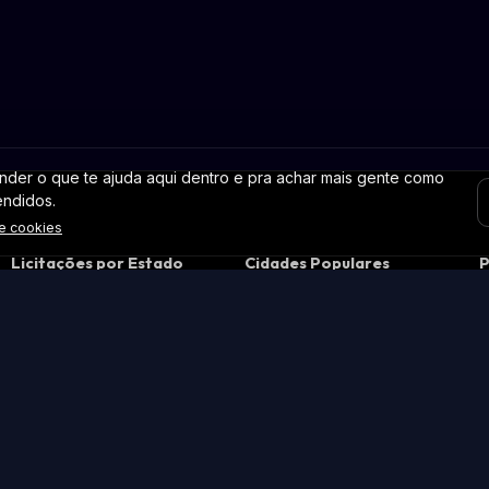
der o que te ajuda aqui dentro e pra achar mais gente como
endidos.
de cookies
Licitações por Estado
Cidades Populares
P
Licitações em São Paulo
Licitações em São Paulo

Licitações em Minas Gerais
Licitações no Rio de Janeiro
c
Licitações no Rio de Janeiro
Licitações em Brasília

Licitações no Paraná
Licitações em Belo
P
Horizonte
Licitações no Rio Grande do
P
Sul
Licitações em Curitiba