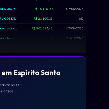
CONTRATAÇÃO DE EMPRESA PARA O FORNECIMENTO DEÁGUA MINERAL DESTINADA AOS ESTUDANT...
R$ 16.110,00
07/08/2026
CONTRATAÇÃO DE EMPRESA ESPECIALIZADA PARA SERVIÇOS DE ORNAMENTAÇÃO DE EVENTOS: C...
R$ 20.100,01
N/D
Contratação de estrutura hoteleira para realização de eventos e contratação de e...
R$ 801.373,42
17/08/2026
A contratação de empresa especializada para a confecção e fornecimento de 120 (c...
-
31/07/2026
Contratação de empresa especializada para o fornecimento de alimentação instituc...
-
N/D
 em Espírito Santo
 salvar no seu
 de graça.