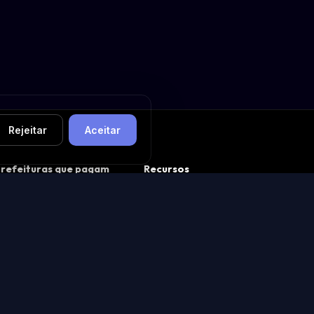
Rejeitar
Aceitar
refeituras que pagam
Recursos
bem
Buscador de Licitações
 O que é CAPAG (guia
💬 Comunidade MABUS
ompleto)
Feed de avaliações
 Ranking nacional CAPAG
🧩 App Store · ver apps
ainel de prefeituras
Construir um app
refeituras de São Paulo