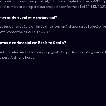
nicos de compras (ComprasNet, BLL, Licitar Digital). 2) Use a MABUS
 edital completo e prepare sua proposta conforme a Lei 14.133/2021
ompras de eventos e cerimonial?
das por pregão eletrônico (mais comum), dispensa de licitação (val
jeto, conforme a Lei 14.133/2021.
ntos e cerimonial em Espírito Santo?
 Contratações Públicas — pncp.gov.br), o portal oficial do governo 
 para facilitar a busca.