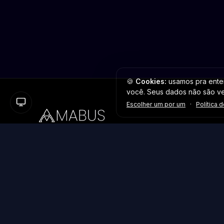
🍪
Cookies:
usamos pra enten
você. Seus dados não são v
Escolher um por um
·
Política 
Plataforma inteligente de prospecção e análise de
vendas públicas. Encontre as melhores oportunidades.