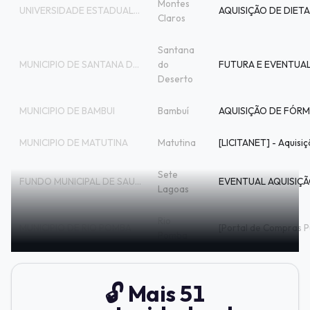
Montes
UNIVERSIDADE ESTADUAL DE MONTES CLAROS
Claros
Santana
MUNICIPIO DE SANTANA DO DESERTO
do
Deserto
MUNICIPIO DE BAMBUI
Bambuí
MUNICIPIO DE MATUTINA
Matutina
Sete
FUNDO MUNICIPAL DE SAUDE
Lagoas
Rio
MUNICIPIO DE RIO POMBA
Pomba
🔓 Mais 51