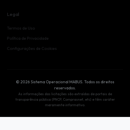
Legal
Termos de Uso
Política de Privacidade
Configurações de Cookies
© 2026 Sistema Operacional MABUS. Todos os direitos
reservados.
As informações das licitações são extraídas de portais de
transparência pública (PNCP, Comprasnet, etc) e têm caráter
meramente informativo.