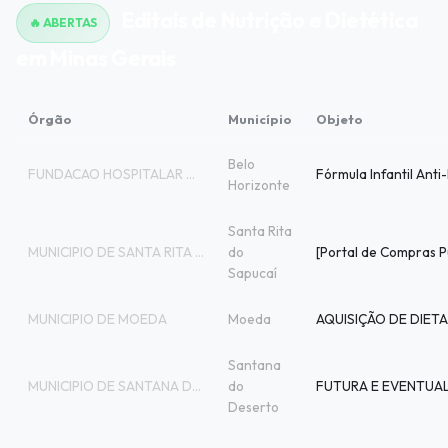
Editais de Nutrição e Dietética
🔥 ABERTAS
em Minas Gerais
Órgão
Município
Objeto
Belo
FUNDACAO HOSPITALAR DO ESTADO DE MINAS G
Horizonte
Santa Rita
MUNICIPIO DE SANTA RITA DO SAPUCAI
do
Sapucaí
MUNICIPIO DE MOEDA
Moeda
Santana
MUNICIPIO DE SANTANA DO DESERTO
do
Deserto