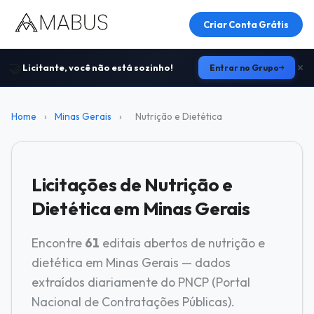
Criar Conta Grátis
🤝
Licitante, você não está sozinho!
Entrar no Grupo
Home
›
Minas Gerais
›
Nutrição e Dietética
Licitações de Nutrição e
Dietética em Minas Gerais
Encontre
61
editais abertos de nutrição e
dietética em Minas Gerais — dados
extraídos diariamente do PNCP (Portal
Nacional de Contratações Públicas).