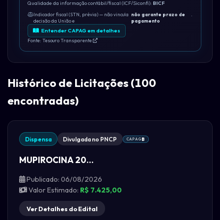
Qualidade da informação contábil/fiscal (ICF/Siconfi):
BICF
Indicador fiscal (STN, prévia) — não vincula
não garante prazo de
.
decisão da União e
pagamento
Entender CAPAG em detalhes
Fonte: Tesouro Transparente
Histórico de Licitações (100
encontradas)
Dispensa
Divulgada no PNCP
CAPAG
B
MUPIROCINA 20...
Publicado: 06/08/2026
Valor Estimado:
R$ 7.425,00
Ver Detalhes do Edital