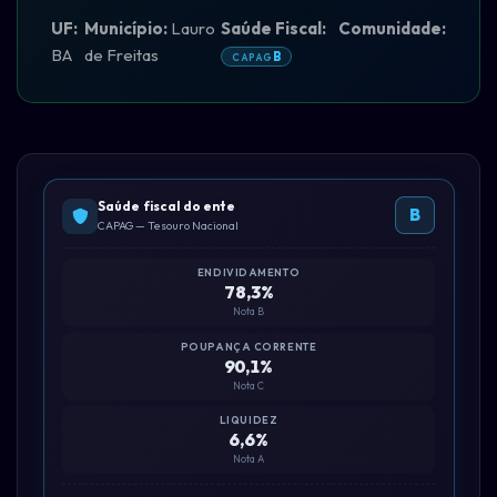
UF:
Município:
Lauro
Saúde Fiscal:
Comunidade:
BA
de Freitas
B
CAPAG
Saúde fiscal do ente
B
CAPAG — Tesouro Nacional
ENDIVIDAMENTO
78,3%
Nota B
POUPANÇA CORRENTE
90,1%
Nota C
LIQUIDEZ
6,6%
Nota A