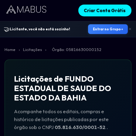
Criar Conta Grátis
🤝
Licitante, você não está sozinho!
Entrar no Grupo
Home
›
Licitações
›
Órgão: 05816630000152
Licitações de FUNDO
ESTADUAL DE SAUDE DO
ESTADO DA BAHIA
Acompanhe todos os editais, compras e
histórico de licitações publicadas por este
órgão sob o CNPJ
05.816.630/0001-52
.