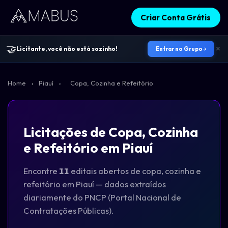
Criar Conta Grátis
🤝
Licitante, você não está sozinho!
Entrar no Grupo
Home
›
Piauí
›
Copa, Cozinha e Refeitório
Licitações de Copa, Cozinha
e Refeitório em Piauí
Encontre
11
editais abertos de copa, cozinha e
refeitório em Piauí — dados extraídos
diariamente do PNCP (Portal Nacional de
Contratações Públicas).