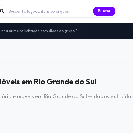
Buscar
inha primeira licitação com dicas do grupo!"
 licitantes trocando experiências todos os dias
nidade de licitantes que já participei"
to — sem vendas, sem spam, só networking real
itais, vivências e oportunidades compartilhadas
 Móveis em Rio Grande do Sul
liário e móveis em Rio Grande do Sul — dados extraído