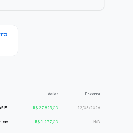
ITO
Valor
Encerra
AQUISIÇÃO DE BENS DA(S) FAMÍLIA(S): 0460-MADEIRAS EM GERAL;...
R$ 27.825,00
12/08/2026
1 unidade – Especificações básicas, mesa de escritório em formato L, com o lado...
R$ 1.277,00
N/D