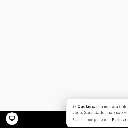
🍪
Cookies:
usamos pra enten
você. Seus dados não são v
Escolher um por um
·
Política 