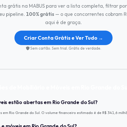
nta grátis na MABUS para ver a lista completa, filtrar por
eu pipeline.
100% grátis
— o que concorrentes cobram
R
aqui é de graça.
Criar Conta Grátis e Ver Tudo →
Sem cartão. Sem trial. Grátis de verdade.
es de Mobiliário e Móveis em Rio Grande do Su
veis estão abertas em Rio Grande do Sul?
as em Rio Grande do Sul. O volume financeiro estimado é de R$ 341,6 milh
 e móveis em Rio Grande do Sul?