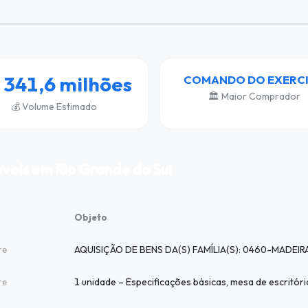
 341,6 milhões
COMANDO DO EXERC
🏛️ Maior Comprador
💰 Volume Estimado
óveis em Rio Grande do Sul
Objeto
re
re