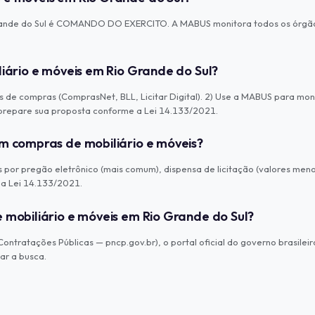
ande do Sul é COMANDO DO EXERCITO. A MABUS monitora todos os órgãos p
liário e móveis em Rio Grande do Sul?
os de compras (ComprasNet, BLL, Licitar Digital). 2) Use a MABUS para mon
e prepare sua proposta conforme a Lei 14.133/2021.
em compras de mobiliário e móveis?
por pregão eletrônico (mais comum), dispensa de licitação (valores menor
 a Lei 14.133/2021.
 mobiliário e móveis em Rio Grande do Sul?
ntratações Públicas — pncp.gov.br), o portal oficial do governo brasileir
ar a busca.