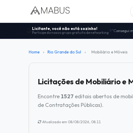
Licitante, você não está sozinho!
🤝
"Consegui m
💬
Participe do nosso grupo gratuito de networking
Centenas de
🤝
"Melhor comu
🚀
100% gratui
🔓
Home
›
Rio Grande do Sul
›
Mobiliário e Móveis
Dicas de ed
📋
Licitações de Mobiliário e
Encontre
1527
editais abertos de mobi
de Contratações Públicas).
Atualizado em 08/08/2026, 08:11