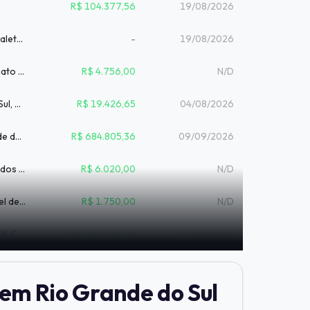
R$ 104.377,56
19/08/2026
[Portal de Compras Públicas] - pé e travessa para cavalete de madeira para sinal...
-
19/08/2026
Aquisição e montagem de mesa de escritório em formato "L", medindo 1,40 m x 1,40...
R$ 4.756,00
N/D
Aquisição de armário cofre para PJ de Santa Cruz do Sul, GAECO Porto Alegre e PF...
R$ 19.426,65
04/08/2026
Alienação de bem imóvel e bens móveis de propriedade do Município de Esperança d...
R$ 684.805,36
09/09/2026
Aquisição de armários planejados sob medida destinados a EMEF Germínio Rubert. ...
R$ 6.020,00
N/D
Contratacao dos audiovisual com sonorizacao e painel de Led para as Olimpiadas...
R$ 1.750,00
N/D
LEILÃO DE BENS MÓVEIS INSERVÍVEIS DO MUNIICÍPIO DE COQUEIROS DO SUL/RS...
R$ 367.322,00
22/09/2026
 em Rio Grande do Sul