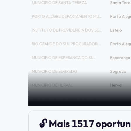
MUNICIPIO DE SANTA TEREZA
Santa Tere
PORTO ALEGRE DEPARTAMENTO MUNICIPAL DE A
Porto Aleg
INSTITUTO DE PREVIDENCIA DOS SERVIDORES
Esteio
RIO GRANDE DO SUL PROCURADORIA GERAL DE
Porto Aleg
MUNICIPIO DE ESPERANCA DO SUL
Esperança 
MUNICIPIO DE SEGREDO
Segredo
MUNICIPIO DE HERVAL
Herval
MUNICIPIO DE COQUEIROS DO SUL
Coqueiros 
🔓 Mais 1517 oportun