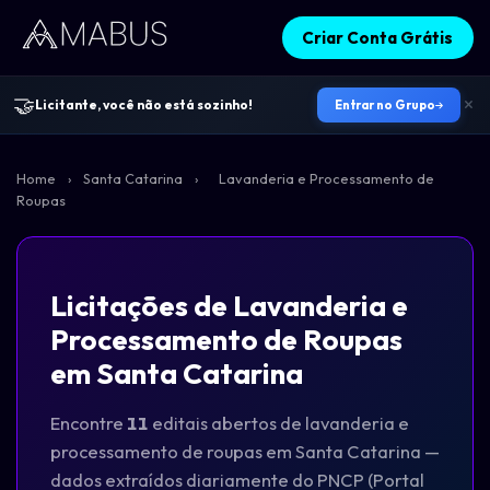
Criar Conta Grátis
🤝
Licitante, você não está sozinho!
Entrar no Grupo
Home
›
Santa Catarina
›
Lavanderia e Processamento de
Roupas
Licitações de Lavanderia e
Processamento de Roupas
em Santa Catarina
Encontre
11
editais abertos de lavanderia e
processamento de roupas em Santa Catarina —
dados extraídos diariamente do PNCP (Portal