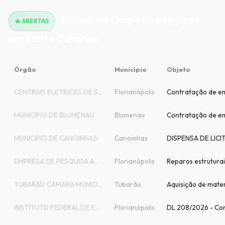
Editais de Limpeza e Higiene
🔥 ABERTAS
em Santa Catarina
Órgão
Município
Objeto
CENTRAIS ELETRICAS DE SANTA CATARINA SA
Florianópolis
MUNICIPIO DE BLUMENAU
Blumenau
MUNICIPIO DE CANOINHAS
Canoinhas
EMPRESA DE PESQUISA AGROPECUARIA E EXTEN
Florianópolis
TUBARAO CAMARA MUNICIPAL PODER LEGISLATI
Tubarão
INSTITUTO FEDERAL DE EDUCACAO, CIENCIA E
Florianópolis