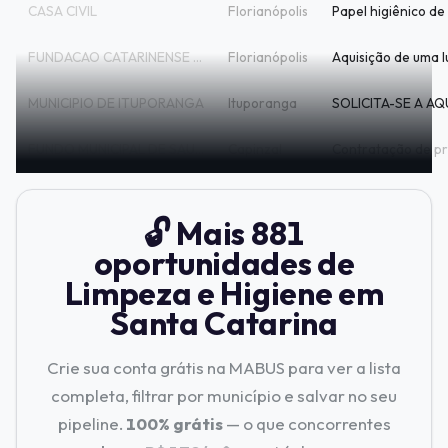
CASA CIVIL
Florianópolis
FUNDACAO CATARINENSE DE CULTURA
Florianópolis
MUNICIPIO DE ITUPORANGA
Ituporanga
FUNDO MUNICIPAL DE SAUDE DE CAPINZAL
Capinzal
🔓 Mais 881
oportunidades de
Limpeza e Higiene em
Santa Catarina
Crie sua conta grátis na MABUS para ver a lista
completa, filtrar por município e salvar no seu
pipeline.
100% grátis
— o que concorrentes