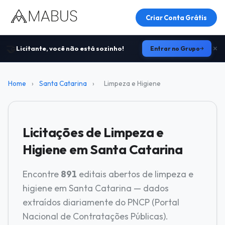
Criar Conta Grátis
🤝
Licitante, você não está sozinho!
Entrar no Grupo
Home
›
Santa Catarina
›
Limpeza e Higiene
Licitações de Limpeza e
Higiene em Santa Catarina
Encontre
891
editais abertos de limpeza e
higiene em Santa Catarina — dados
extraídos diariamente do PNCP (Portal
Nacional de Contratações Públicas).