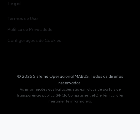
Legal
Termos de Uso
Política de Privacidade
Configurações de Cookies
© 2026 Sistema Operacional MABUS. Todos os direitos
reservados.
As informações das licitações são extraídas de portais de
transparência pública (PNCP, Comprasnet, etc) e têm caráter
meramente informativo.