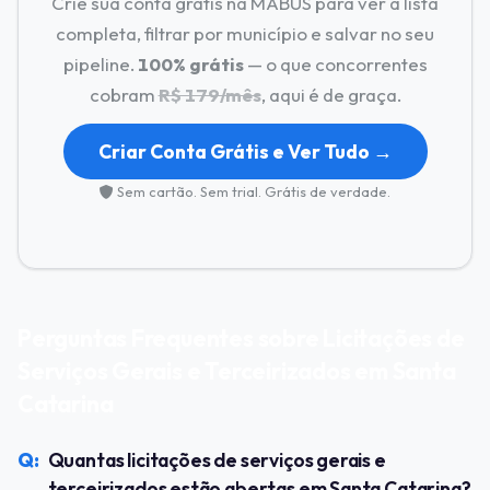
Crie sua conta grátis na MABUS para ver a lista
completa, filtrar por município e salvar no seu
pipeline.
100% grátis
— o que concorrentes
cobram
R$ 179/mês
, aqui é de graça.
Criar Conta Grátis e Ver Tudo →
Sem cartão. Sem trial. Grátis de verdade.
Perguntas Frequentes sobre Licitações de
Serviços Gerais e Terceirizados em Santa
Catarina
Quantas licitações de serviços gerais e
terceirizados estão abertas em Santa Catarina?