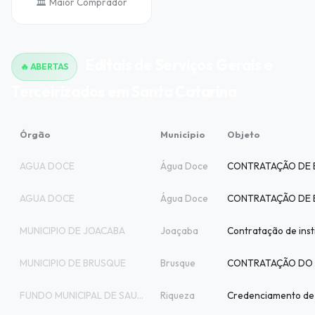
🏛️ Maior Comprador
Editais de Serviços Gerais e
🔥 ABERTAS
Terceirizados em Santa Catarina
Órgão
Município
Objeto
AGUA DOCE
Água Doce
AGUA DOCE
Água Doce
MUNICIPIO DE JOACABA
Joaçaba
MUNICIPIO DE BRUSQUE
Brusque
FUNDO MUNICIPAL DE SAUDE DE RIQUEZA
Riqueza