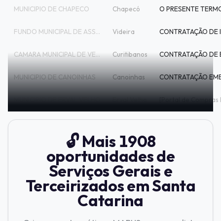
MUNICIPIO DE CHAPECO
Chapecó
FUNDO MUNICIPAL DE ASSISTENCIA SOCIAL DE
Videira
CAMARA MUNICIPAL DE VEREADORES DE CURITI
Curitibanos
MUNICIPIO DE CANOINHAS
Canoinhas
MUNICIPIO DE ERVAL VELHO
Erval Velho
🔓 Mais 1908
oportunidades de
Serviços Gerais e
Terceirizados em Santa
Catarina