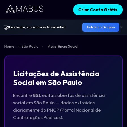
Criar Conta Grátis
🤝
Licitante, você não está sozinho!
Entrar no Grupo
Home
›
São Paulo
›
Assistência Social
Licitações de Assistência
Social em São Paulo
Encontre
851
editais abertos de assistência
social em São Paulo — dados extraídos
diariamente do PNCP (Portal Nacional de
Contratações Públicas).