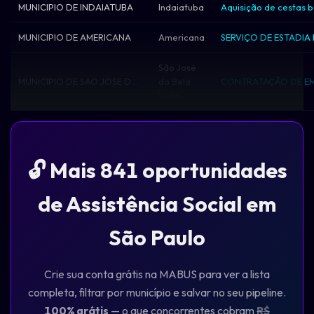
MUNICIPIO DE INDAIATUBA
Indaiatuba
MUNICIPIO DE AMERICANA
Americana
São José
MUNICIPIO DE SAO JOSE DA BELA VISTA
da Bela
Vista
🔓 Mais 841 oportunidades
de Assistência Social em
São Paulo
Crie sua conta grátis na MABUS para ver a lista
completa, filtrar por município e salvar no seu pipeline.
100% grátis
— o que concorrentes cobram
R$