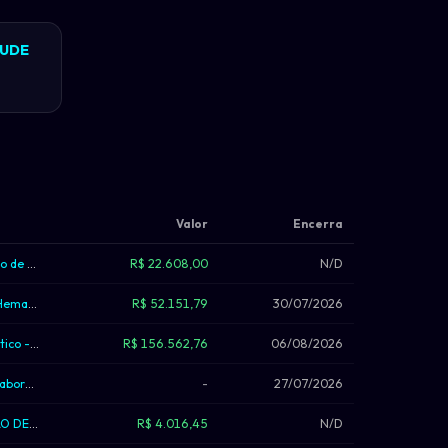
AUDE
Valor
Encerra
Aquisição de reagentes químicos (cloro e clarificante) para o curso de Educação ...
R$ 22.608,00
N/D
[Portal de Compras Públicas] - Aquisição de 01 (um) Analisador Hematológico Vete...
R$ 52.151,79
30/07/2026
Equipamentos de Laboratório para atender as necessidades didático - científicas ...
R$ 156.562,76
06/08/2026
AQUISIÇÃO DE PRODUTOS PARA SAÚDE - curativos e estomias; laboratório e insumos p...
-
27/07/2026
DISPENSA DE LICITACAO POR PEQUENA MONTA PARA AQUISICAO DE MEDIDORES DIGITAIS DE ...
R$ 4.016,45
N/D