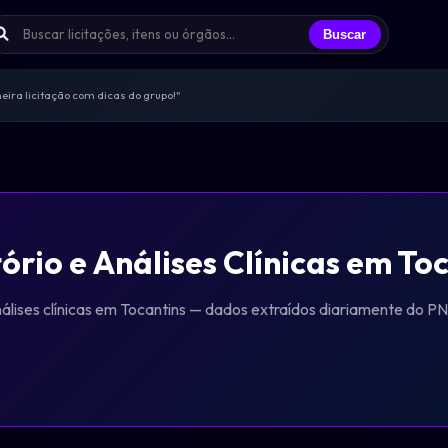
Buscar
ira licitação com dicas do grupo!"
s trocando experiências todos os dias
licitantes que já participei"
endas, sem spam, só networking real
ências e oportunidades compartilhadas
ório e Análises Clínicas em To
nálises clínicas em Tocantins — dados extraídos diariamente do P