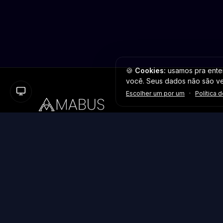
🍪
Cookies:
usamos pra enten
você. Seus dados não são v
Escolher um por um
·
Política 
Plataforma inteligente de prospecção e análise de
vendas públicas. Encontre as melhores oportunidades.