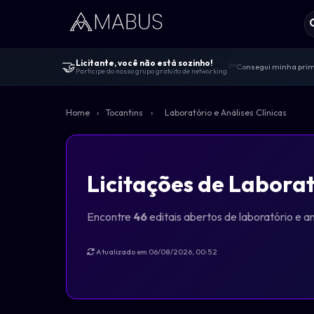
🤝
Licitante, você não está sozinho!
"Consegui minha prime
💬
Participe do nosso grupo gratuito de networking
Centenas de licitante
🤝
"Melhor comunidade de 
🚀
Home
›
Tocantins
›
Laboratório e Análises Clínicas
100% gratuito — sem v
🔓
Dicas de editais, viv
📋
Licitações de Laborat
Encontre
46
editais abertos de laboratório e a
Atualizado em 06/08/2026, 00:52