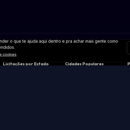
der o que te ajuda aqui dentro e pra achar mais gente como
endidos.
de cookies
Licitações por Estado
Cidades Populares
P
Licitações em São Paulo
Licitações em São Paulo

Licitações em Minas Gerais
Licitações no Rio de Janeiro
c
Licitações no Rio de Janeiro
Licitações em Brasília

Licitações no Paraná
Licitações em Belo
P
Horizonte
Licitações no Rio Grande do
P
Sul
Licitações em Curitiba
P