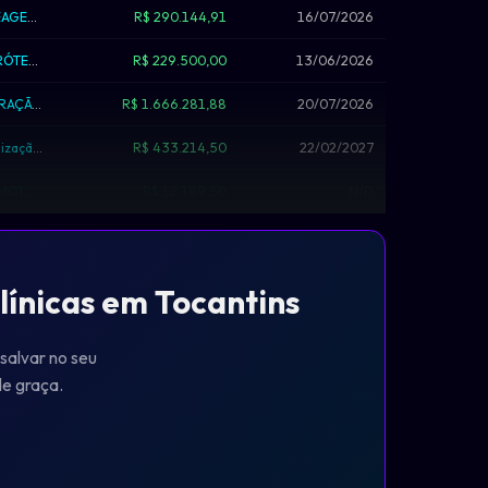
CONTRATAÇÃO DE EMPRESA PARA EVENTUAL AQUISIÇÃO DE REAGENTES E INSUMOS PARA SEREM...
R$ 290.144,91
16/07/2026
CREDENCIAMENTO DE LABORATÓRIO PARA CONFECÇÃO DE PRÓTESES DENTÁRIAS...
R$ 229.500,00
13/06/2026
AQUISIÇÃO DE EQUIPAMENTOS E FERRAMENTAS PARA ESTRUTURAÇÃO DOS LABORATÓRIOS E CAM...
R$ 1.666.281,88
20/07/2026
Credenciamento de laboratórios/clinicas especializadas para realização de exames...
R$ 433.214,50
22/02/2027
SOLICITAÇÃO DE PROCESSO LICITATORIO PARA AQUISIÇÃO DE MOTO BOMBA E BOMBA CENTRIF...
R$ 12.189,50
N/D
línicas em Tocantins
 salvar no seu
 de graça.