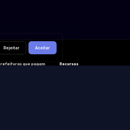
Rejeitar
Aceitar
refeituras que pagam
Recursos
bem
Buscador de Licitações
 O que é CAPAG (guia
💬 Comunidade MABUS
ompleto)
Feed de avaliações
 Ranking nacional CAPAG
🧩 App Store · ver apps
ainel de prefeituras
Construir um app
refeituras de São Paulo
🤝 Grupo de Networking
refeituras de Minas Gerais