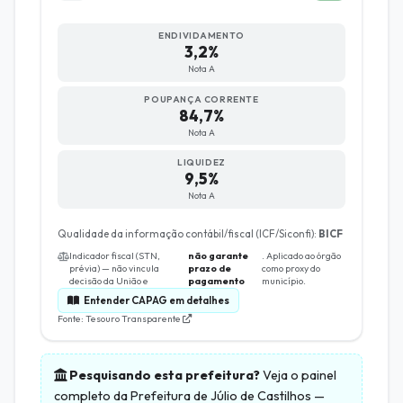
ENDIVIDAMENTO
3,2%
Nota A
POUPANÇA CORRENTE
84,7%
Nota A
LIQUIDEZ
9,5%
Nota A
Qualidade da informação contábil/fiscal (ICF/Siconfi):
BICF
Indicador fiscal (STN,
não garante
. Aplicado ao órgão
prévia) — não vincula
prazo de
como proxy do
decisão da União e
pagamento
município.
Entender CAPAG em detalhes
Fonte: Tesouro Transparente
Pesquisando esta prefeitura?
Veja o painel
completo da
Prefeitura de Júlio de Castilhos
—