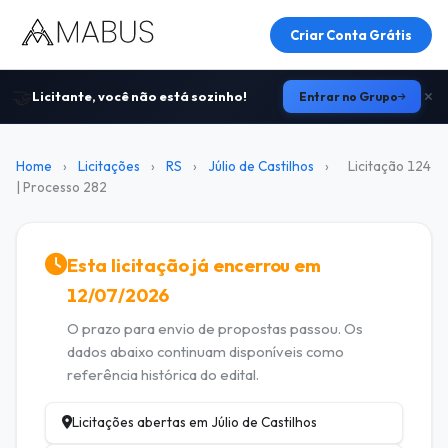
Criar Conta Grátis
🤝
Licitante, você não está sozinho!
Entrar no Grupo
Home
›
Licitações
›
RS
›
Júlio de Castilhos
›
Licitação 124
| Processo 282
Esta licitação já encerrou em
12/07/2026
O prazo para envio de propostas passou. Os
dados abaixo continuam disponíveis como
referência histórica do edital.
Licitações abertas em Júlio de Castilhos