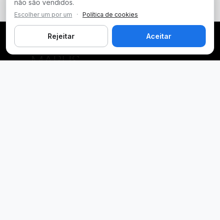
não são vendidos.
Escolher um por um
·
Política de cookies
Rejeitar
Aceitar
Plataforma inteligente de prospecção e análise de vendas
públicas. Encontre as melhores oportunidades.
Licitações por Estado
Licitações em São Paulo
Licitações em Minas Gerais