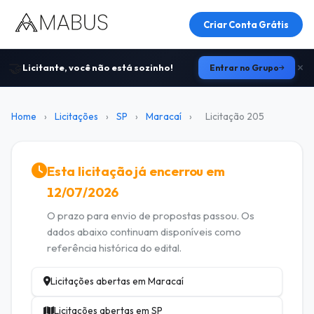
Criar Conta Grátis
🤝
Licitante, você não está sozinho!
Entrar no Grupo
Home
›
Licitações
›
SP
›
Maracaí
›
Licitação 205
Esta licitação já encerrou em
12/07/2026
O prazo para envio de propostas passou. Os
dados abaixo continuam disponíveis como
referência histórica do edital.
Licitações abertas em Maracaí
Licitações abertas em SP