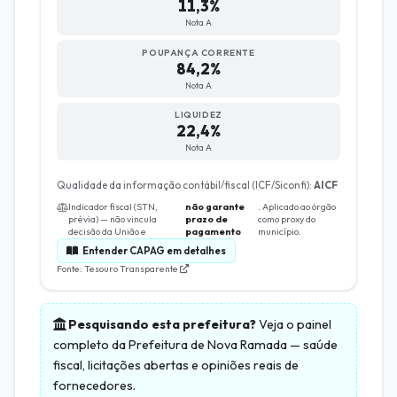
11,3%
Nota A
POUPANÇA CORRENTE
84,2%
Nota A
LIQUIDEZ
22,4%
Nota A
Qualidade da informação contábil/fiscal (ICF/Siconfi):
AICF
Indicador fiscal (STN,
não garante
. Aplicado ao órgão
prévia) — não vincula
prazo de
como proxy do
decisão da União e
pagamento
município.
Entender CAPAG em detalhes
Fonte: Tesouro Transparente
Pesquisando esta prefeitura?
Veja o painel
completo da
Prefeitura de Nova Ramada
— saúde
fiscal, licitações abertas e opiniões reais de
fornecedores.