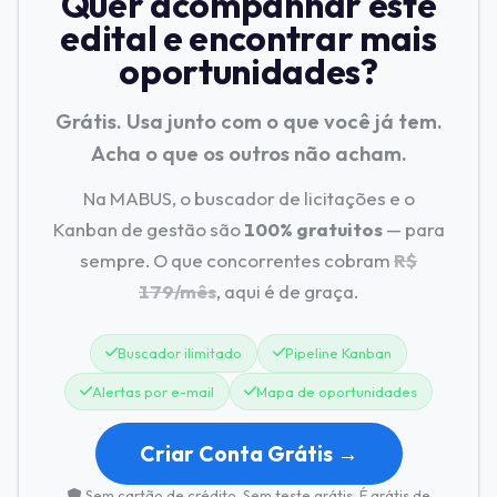
Quer acompanhar este
edital e encontrar mais
oportunidades?
Grátis. Usa junto com o que você já tem.
Acha o que os outros não acham.
Na MABUS, o buscador de licitações e o
Kanban de gestão são
100% gratuitos
— para
sempre. O que concorrentes cobram
R$
179/mês
, aqui é de graça.
Buscador ilimitado
Pipeline Kanban
Alertas por e-mail
Mapa de oportunidades
Criar Conta Grátis →
Sem cartão de crédito. Sem teste grátis. É grátis de