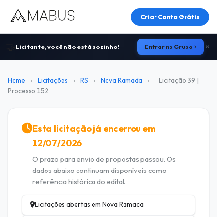
Criar Conta Grátis
🤝
Licitante, você não está sozinho!
Entrar no Grupo
Home
›
Licitações
›
RS
›
Nova Ramada
›
Licitação 39 |
Processo 152
Esta licitação já encerrou em
12/07/2026
O prazo para envio de propostas passou. Os
dados abaixo continuam disponíveis como
referência histórica do edital.
Licitações abertas em Nova Ramada