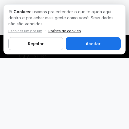
🍪
Cookies:
usamos pra entender o que te ajuda aqui
dentro e pra achar mais gente como você. Seus dados
não são vendidos.
Escolher um por um
·
Política de cookies
Rejeitar
Aceitar
Plataforma inteligente de prospecção e análise de vendas
públicas. Encontre as melhores oportunidades.
Licitações por Estado