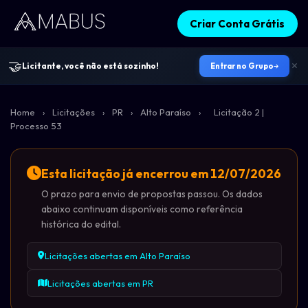
Criar Conta Grátis
🤝
Licitante, você não está sozinho!
Entrar no Grupo
Home
›
Licitações
›
PR
›
Alto Paraíso
›
Licitação 2 |
Processo 53
Esta licitação já encerrou em 12/07/2026
O prazo para envio de propostas passou. Os dados
abaixo continuam disponíveis como referência
histórica do edital.
Licitações abertas em Alto Paraíso
Licitações abertas em PR