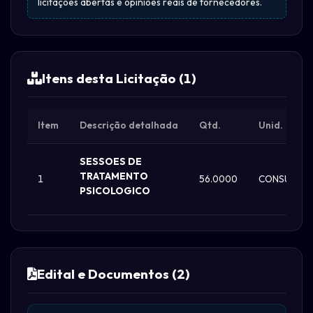
licitações abertas e opiniões reais de fornecedores.
Itens desta Licitação (1)
Item
Descrição detalhada
Qtd.
Unid.
SESSOES DE
TRATAMENTO
1
56.0000
CONSULTA
PSICOLOGICO
Edital e Documentos (2)