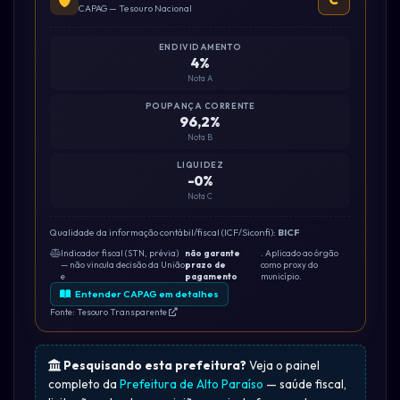
CAPAG — Tesouro Nacional
ENDIVIDAMENTO
4%
Nota A
POUPANÇA CORRENTE
96,2%
Nota B
LIQUIDEZ
-0%
Nota C
Qualidade da informação contábil/fiscal (ICF/Siconfi):
BICF
Indicador fiscal (STN, prévia)
não garante
. Aplicado ao órgão
— não vincula decisão da União
prazo de
como proxy do
e
pagamento
município.
Entender CAPAG em detalhes
Fonte: Tesouro Transparente
Pesquisando esta prefeitura?
Veja o painel
completo da
Prefeitura de Alto Paraíso
— saúde fiscal,