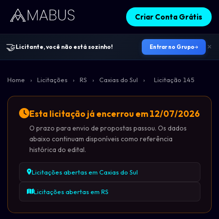
Criar Conta Grátis
🤝
Licitante, você não está sozinho!
Entrar no Grupo
Home
›
Licitações
›
RS
›
Caxias do Sul
›
Licitação 145
Esta licitação já encerrou em 12/07/2026
O prazo para envio de propostas passou. Os dados
abaixo continuam disponíveis como referência
histórica do edital.
Licitações abertas em Caxias do Sul
Licitações abertas em RS