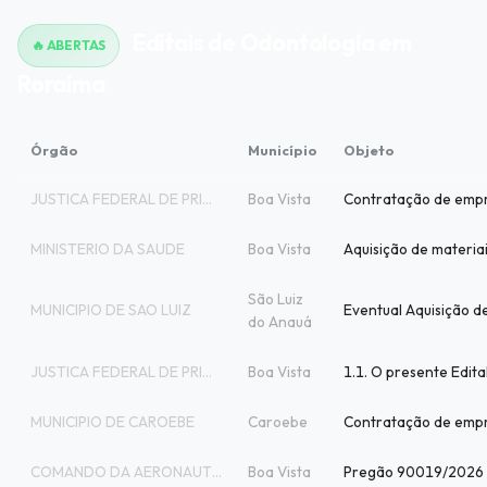
Editais de Odontologia em
🔥 ABERTAS
Roraima
Órgão
Município
Objeto
JUSTICA FEDERAL DE PRIMEIRA INSTANCIA
Boa Vista
MINISTERIO DA SAUDE
Boa Vista
São Luiz
MUNICIPIO DE SAO LUIZ
do Anauá
JUSTICA FEDERAL DE PRIMEIRA INSTANCIA
Boa Vista
MUNICIPIO DE CAROEBE
Caroebe
COMANDO DA AERONAUTICA
Boa Vista