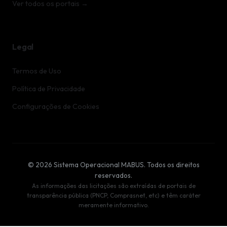
Ver todos os portais →
Legal
Termos de Uso
Política de Privacidade
Configurações de Cookies
© 2026 Sistema Operacional MABUS. Todos os direitos
reservados.
As informações das licitações são extraídas de portais de
transparência pública (PNCP, Comprasnet, etc) e têm caráter
meramente informativo.