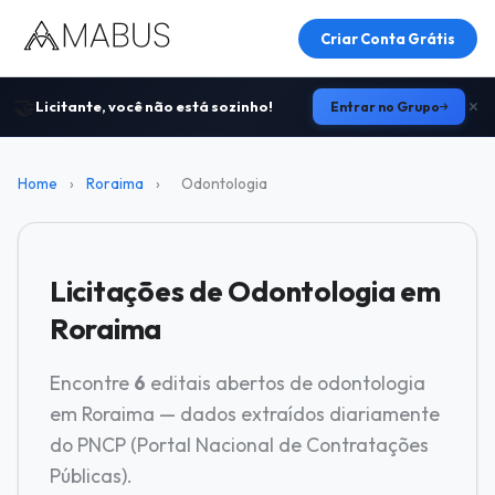
Criar Conta Grátis
🤝
Licitante, você não está sozinho!
Entrar no Grupo
Home
›
Roraima
›
Odontologia
Licitações de Odontologia em
Roraima
Encontre
6
editais abertos de odontologia
em Roraima — dados extraídos diariamente
do PNCP (Portal Nacional de Contratações
Públicas).